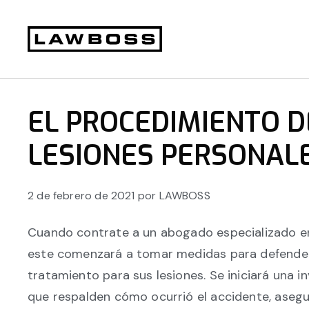
Ir
Ir
Ir
Ir
a
al
a
al
la
contenido
la
pie
Bufete
navegación
principal
barra
de
de
principal
lateral
página
abogados
EL PROCEDIMIENTO D
principal
Uvalle
LESIONES PERSONAL
2 de febrero de 2021
por
LAWBOSS
Cuando contrate a un abogado especializado en 
este comenzará a tomar medidas para defender s
tratamiento para sus lesiones. Se iniciará una i
que respalden cómo ocurrió el accidente, aseg