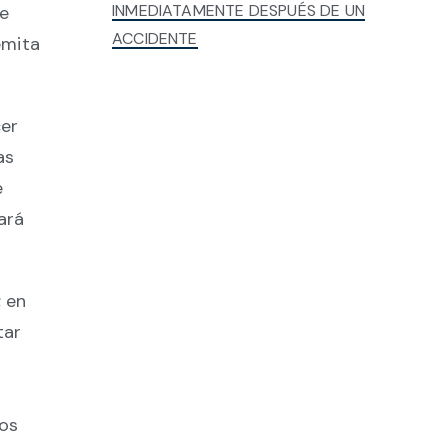
INMEDIATAMENTE DESPUÉS DE UN
de
ACCIDENTE
emita
cer
as
e
ará
; en
tar
ros