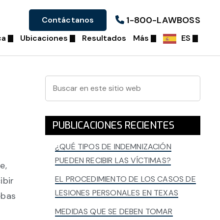
1-800-LAWBOSS
Contáctanos
ca
Ubicaciones
Resultados
Más
ES
Barra
Buscar
en
lateral
este
principal
sitio
PUBLICACIONES RECIENTES
web
¿QUÉ TIPOS DE INDEMNIZACIÓN
PUEDEN RECIBIR LAS VÍCTIMAS?
e,
EL PROCEDIMIENTO DE LOS CASOS DE
ibir
LESIONES PERSONALES EN TEXAS
ebas
MEDIDAS QUE SE DEBEN TOMAR