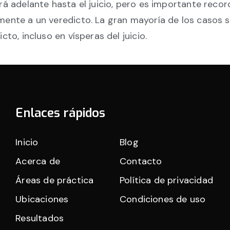
rá adelante hasta el juicio, pero es importante recor
mente a un veredicto. La gran mayoría de los casos 
to, incluso en vísperas del juicio.
Enlaces rápidos
Inicio
Blog
Acerca de
Contacto
Áreas de práctica
Política de privacidad
Ubicaciones
Condiciones de uso
Resultados