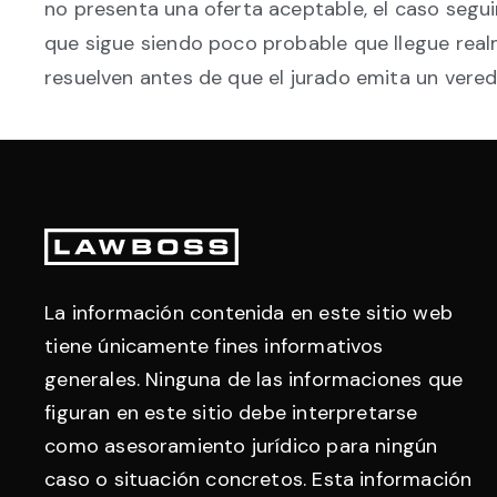
no presenta una oferta aceptable, el caso segui
que sigue siendo poco probable que llegue real
resuelven antes de que el jurado emita un veredic
Pie
de
La información contenida en este sitio web
página
tiene únicamente fines informativos
generales. Ninguna de las informaciones que
figuran en este sitio debe interpretarse
como asesoramiento jurídico para ningún
caso o situación concretos. Esta información