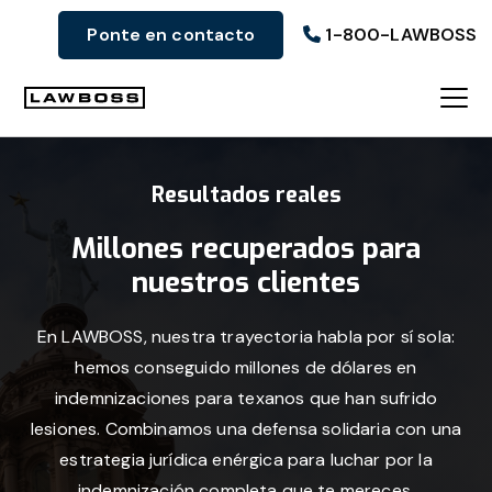
Ir
Ir
Ir
Ponte en contacto
1-800-LAWBOSS
a
al
al
la
contenido
pie
navegación
principal
de
Bufete
principal
página
de
Resultados reales
abogados
Uvalle
Millones recuperados para
nuestros clientes
En LAWBOSS, nuestra trayectoria habla por sí sola:
hemos conseguido millones de dólares en
indemnizaciones para texanos que han sufrido
lesiones. Combinamos una defensa solidaria con una
estrategia jurídica enérgica para luchar por la
indemnización completa que te mereces.