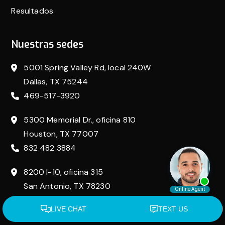
Resultados
Nuestras sedes
5001 Spring Valley Rd, local 240W
Dallas, TX 75244
469-517-3920
5300 Memorial Dr., oficina 810
Houston, TX 77007
832 482 3884
8200 I-10, oficina 315
San Antonio, TX 78230
210 864 6687