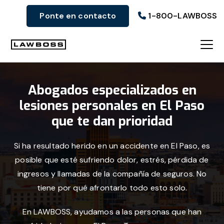
Ir
Ir
Ir
Ponte en contacto
1-800-LAWBOSS
a
al
al
la
contenido
pie
navegación
principal
de
Bufete
principal
página
de
Abogados especializados en
abogados
lesiones personales en El Paso
Uvalle
que te dan prioridad
Si ha resultado herido en un accidente en El Paso, es
posible que esté sufriendo dolor, estrés, pérdida de
ingresos y llamadas de la compañía de seguros. No
tiene por qué afrontarlo todo esto solo.
En LAWBOSS, ayudamos a las personas que han