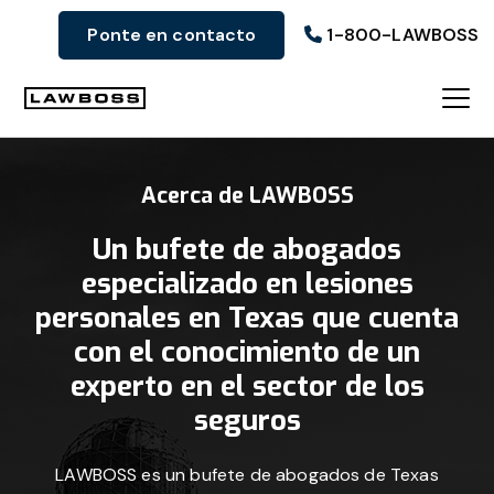
Ir
Ir
Ir
Ponte en contacto
1-800-LAWBOSS
a
al
al
la
contenido
pie
navegación
principal
de
Bufete
principal
página
de
Acerca de LAWBOSS
abogados
Uvalle
Un bufete de abogados
especializado en lesiones
personales en Texas que cuenta
con el conocimiento de un
experto en el sector de los
seguros
LAWBOSS es un bufete de abogados de Texas