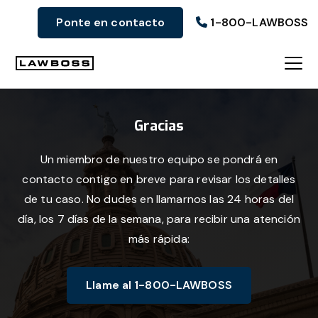
Ir
Ir
Ir
Ponte en contacto
1-800-LAWBOSS
a
al
al
la
contenido
pie
navegación
principal
de
Bufete
principal
página
de
Gracias
abogados
Uvalle
Un miembro de nuestro equipo se pondrá en
contacto contigo en breve para revisar los detalles
de tu caso. No dudes en llamarnos las 24 horas del
día, los 7 días de la semana, para recibir una atención
más rápida:
Llame al 1-800-LAWBOSS